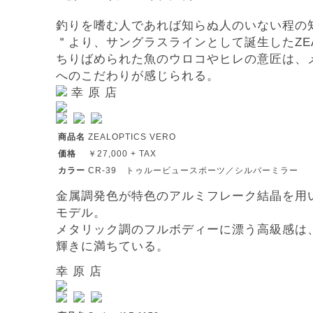
釣りを嗜む人であれば知らぬ人のいない程の
＂より、サングラスラインとして誕生したZEAL
ちりばめられた魚のウロコやヒレの意匠は、
へのこだわりが感じられる。
幸 原 店
商品名
ZEALOPTICS VERO
価格
￥27,000 + TAX
カラー
CR-39 トゥルービュースポーツ／シルバーミラー
金属調発色が特色のアルミフレーク結晶を用い
モデル。
メタリック調のフルボディーに漂う高級感は
輝きに満ちている。
幸 原 店