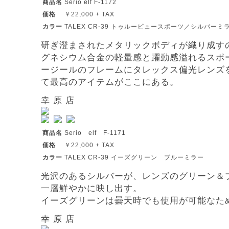
商品名
Serio elf F-1172
価格
￥22,000 + TAX
カラー
TALEX CR-39 トゥルービュースポーツ／シルバーミ
研ぎ澄まされたメタリックボディが織り成す
グネシウム合金の軽量感と躍動感溢れるスポ
ージールのフレームにタレックス偏光レンズ
て最高のアイテムがここにある。
幸 原 店
商品名
Serio elf F-1171
価格
￥22,000 + TAX
カラー
TALEX CR-39 イーズグリーン ブルーミラー
光沢のあるシルバーが、レンズのグリーン＆
一層鮮やかに映し出す。
イーズグリーンは曇天時でも使用が可能なた
幸 原 店