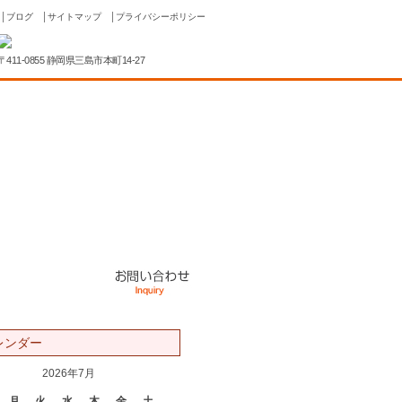
│
ブログ
│
サイトマップ
│
プライバシーポリシー
〒411-0855 静岡県三島市本町14-27
レンダー
2026年7月
月
火
水
木
金
土