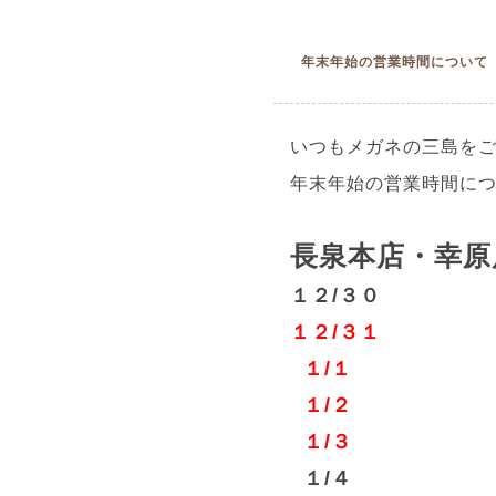
年末年始の営業時間について
いつもメガネの三島を
年末年始の営業時間に
長泉本店・幸原
１２/３０
１２/３１ 
１/１ 
１/２ 
１/３ 
１/４ 通