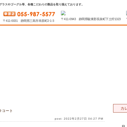
グラスやゴーグル等、各種こだわりの製品を取り揃えております。
〒411-0943 静岡県駿東郡長泉町下土狩1323
〒411-0031 静岡県三島市幸原町2-1-3
カ
セラコート
post: 2022年2月27日 04:27 PM
日