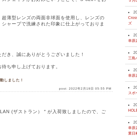
５月
2
、超薄型レンズの両面非球面を使用し、レンズの
Cro
、シャープで洗練された印象に仕上がっておりま
ズ
2
幸原
2
ただき、誠にありがとうございました！
三島
お待ち申し上げております。
2
幸原
が始動しました！
2
post: 2022年2月19日 05:55 PM
スポ
2
HOL
TLAN (ザストラン）＂が入荷致しましたので、ご
2
幸原
業日