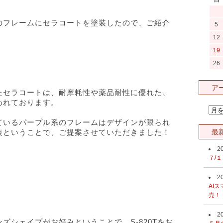
のフレームにセラコートを塗装したので、ご紹介
5
12
19
26
ア
たセラコートは、耐摩耗性や薬品耐性に優れた、
われております。
ているパープル系のフレームはデザインが限られ
装ということで、ご提案させていただきました！
最
2
７/
2
AIス
売！
2
ズシェイプがお好みということで、S-820Tをお