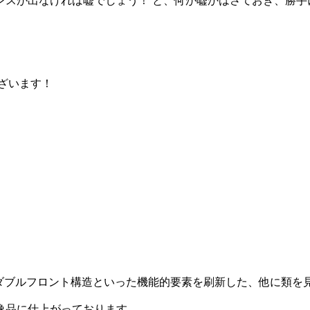
スが出なければ嘘でしょう！ と、何が嘘かはさておき、勝手
ざいます！
やダブルフロント構造といった機能的要素を刷新した、他に類を
逸品に仕上がっております。