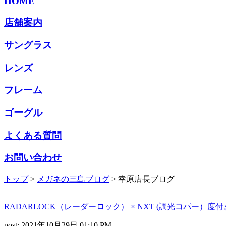
HOME
店舗案内
サングラス
レンズ
フレーム
ゴーグル
よくある質問
お問い合わせ
トップ
>
メガネの三島ブログ
> 幸原店長ブログ
RADARLOCK（レーダーロック） × NXT (調光コパー）度付
post: 2021年10月29日 01:10 PM